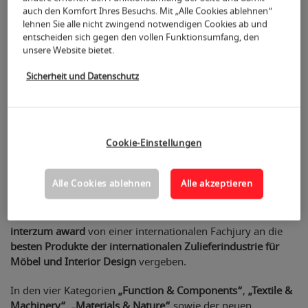
auch den Komfort Ihres Besuchs. Mit „Alle Cookies ablehnen“
lehnen Sie alle nicht zwingend notwendigen Cookies ab und
entscheiden sich gegen den vollen Funktionsumfang, den
unsere Website bietet.
Sicherheit und Datenschutz
Cookie-Einstellungen
Alle Cookies ablehnen
Alle akzeptieren
Natürlich wurde auch zur
interzum 2025
der renommierte
interzum award
von einer internationalen Fachjury an die
besten Produkte der internationalen Zulieferindustrie für
Möbel und Interior Design
vergeben.
In den vier Kategorien
„Function & Components“
,
„Textile &
Machinery“
,
„Materials & Nature“
sowie der neuen