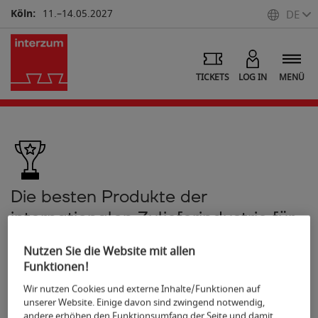
Köln:
11.–14.05.2027
DE
TICKETS
LOG IN
MENÜ
Die besten Produkte der
internationalen Zulieferindustrie für
Möbel und Interior Design
Nutzen Sie die Website mit allen
interzum award 2025
Funktionen!
Wir nutzen Cookies und externe Inhalte/Funktionen auf
unserer Website. Einige davon sind zwingend notwendig,
andere erhöhen den Funktionsumfang der Seite und damit