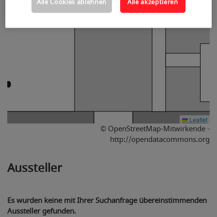
Alle Cookies ablehnen
Alle akzeptieren
Leaflet
© OpenStreetMap-Mitwirkende -
http://opendatacommons.org
Aussteller
2
3
Es wurden keine mit Ihrer Suchanfrage übereinstimmenden
Aussteller gefunden.