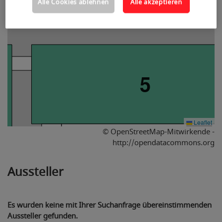
Alle Cookies ablehnen
Alle akzeptieren
5
Leaflet
© OpenStreetMap-Mitwirkende -
http://opendatacommons.org
Aussteller
4
Es wurden keine mit Ihrer Suchanfrage übereinstimmenden
Aussteller gefunden.