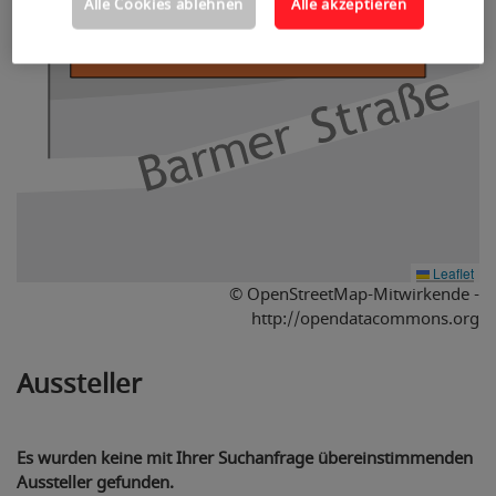
Alle Cookies ablehnen
Alle akzeptieren
Leaflet
© OpenStreetMap-Mitwirkende -
http://opendatacommons.org
Aussteller
Es wurden keine mit Ihrer Suchanfrage übereinstimmenden
Aussteller gefunden.