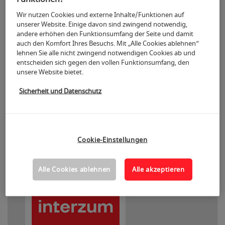
Zur Suchübersicht
Wir nutzen Cookies und externe Inhalte/Funktionen auf
Zurück
unserer Website. Einige davon sind zwingend notwendig,
andere erhöhen den Funktionsumfang der Seite und damit
auch den Komfort Ihres Besuchs. Mit „Alle Cookies ablehnen“
lehnen Sie alle nicht zwingend notwendigen Cookies ab und
Termine und Infos
entscheiden sich gegen den vollen Funktionsumfang, den
unsere Website bietet.
Sicherheit und Datenschutz
23.05.2025 | 10:40 - 11:00 Uhr
Deutsch mit Simultanübersetzer
Kein Themenbereich angegeben
Cookie-Einstellungen
Alle Cookies ablehnen
Alle akzeptieren